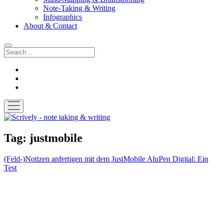
Note-Taking & Writing
Infographics
About & Contact
Search
instagram
youtube
email
open
menu
Scrively
-
note
Tag:
justmobile
taking
&
(Feld-)Notizen anfertigen mit dem JustMobile AluPen Digital: Ein
writing
Test