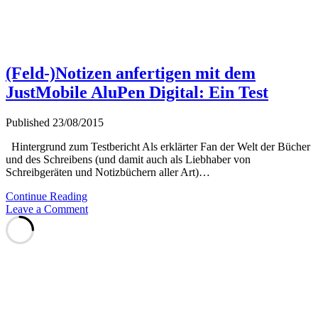
(Feld-)Notizen anfertigen mit dem
JustMobile AluPen Digital: Ein Test
Published 23/08/2015
Hintergrund zum Testbericht Als erklärter Fan der Welt der Bücher
und des Schreibens (und damit auch als Liebhaber von
Schreibgeräten und Notizbüchern aller Art)…
(Feld-)Notizen
Continue Reading
anfertigen
Leave a Comment
mit
dem
JustMobile
AluPen
Digital:
Ein
Test