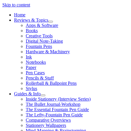
Skip to content
Home
Reviews & Topics
open
Apps & Software
menu
Books
Creative Tools
Digital Note-Taking
Fountain Pens
Hardware & Machinery
Ink
Notebooks
Paper
Pen Cases
Pencils & Stuff
Rollerball & Ballpoint Pens
Stylus
Guides & Info
open
Inside Stationery (Interview Series)
menu
The Bullet Journal-Workshop
The Essential Fountain Pen Guide
The Lefty-Fountain Pen Guide
Comparative Overviews
Stationery Wallpapers
Mind-Mapping & Brainstorming