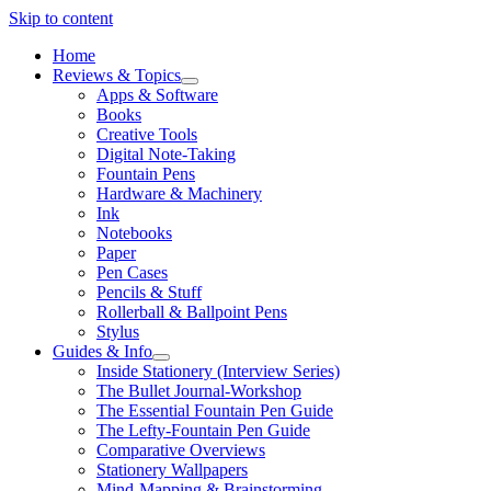
Skip to content
Home
Reviews & Topics
open
Apps & Software
menu
Books
Creative Tools
Digital Note-Taking
Fountain Pens
Hardware & Machinery
Ink
Notebooks
Paper
Pen Cases
Pencils & Stuff
Rollerball & Ballpoint Pens
Stylus
Guides & Info
open
Inside Stationery (Interview Series)
menu
The Bullet Journal-Workshop
The Essential Fountain Pen Guide
The Lefty-Fountain Pen Guide
Comparative Overviews
Stationery Wallpapers
Mind-Mapping & Brainstorming