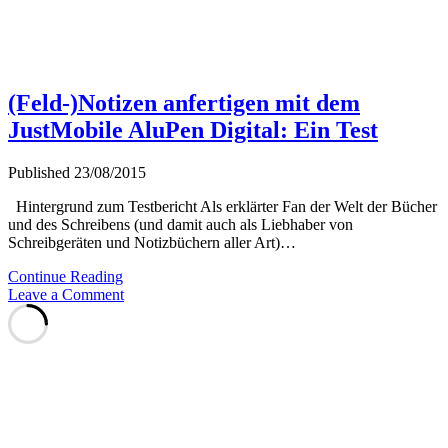
(Feld-)Notizen anfertigen mit dem
JustMobile AluPen Digital: Ein Test
Published 23/08/2015
Hintergrund zum Testbericht Als erklärter Fan der Welt der Bücher
und des Schreibens (und damit auch als Liebhaber von
Schreibgeräten und Notizbüchern aller Art)…
(Feld-)Notizen
Continue Reading
anfertigen
Leave a Comment
mit
dem
JustMobile
AluPen
Digital:
Ein
Test