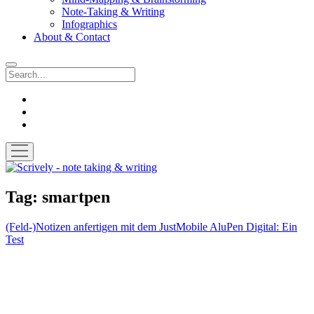
Note-Taking & Writing
Infographics
About & Contact
Search
instagram
youtube
email
open
menu
Scrively
-
note
Tag:
smartpen
taking
&
(Feld-)Notizen anfertigen mit dem JustMobile AluPen Digital: Ein
writing
Test